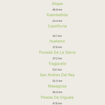
Alique
46.8 km
Fuembellida
24.4 km
Castilforte
42.1 km
Huelamo
37.8 km
Poveda De La Sierra
37.2 km
Tragacete
53.1 km
San Andres Del Rey
32.5 km
Masegosa
36.9 km
Pineda De Giguela
47.8 km