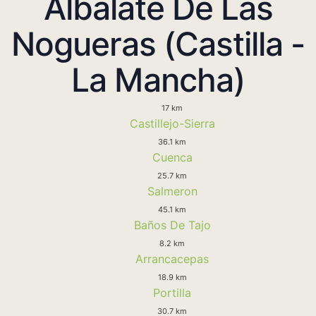
Albalate De Las
Nogueras (Castilla -
La Mancha)
17 km
Castillejo-Sierra
36.1 km
Cuenca
25.7 km
Salmeron
45.1 km
Baños De Tajo
8.2 km
Arrancacepas
18.9 km
Portilla
30.7 km