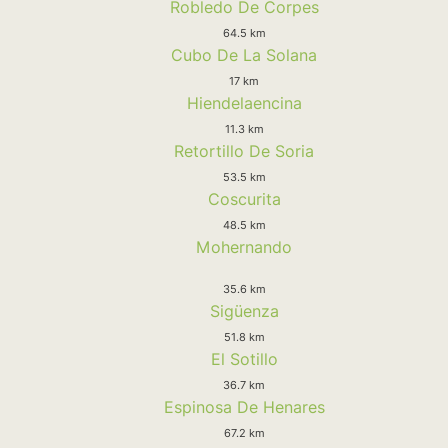
Robledo De Corpes
64.5 km
Cubo De La Solana
17 km
Hiendelaencina
11.3 km
Retortillo De Soria
53.5 km
Coscurita
48.5 km
Mohernando
35.6 km
Sigüenza
51.8 km
El Sotillo
36.7 km
Espinosa De Henares
67.2 km