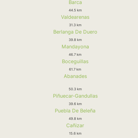
Barca
44.5 km
Valdearenas
31.3 km
Berlanga De Duero
39.8 km
Mandayona
46.7 km
Boceguillas
61.7 km
Abanades
50.3 km
Piñuecar-Gandullas
39.6 km
Puebla De Beleña
49.8 km
Cañizar
15.6 km