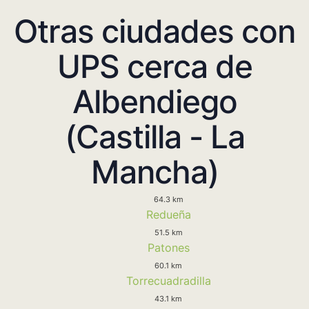
Otras ciudades con
UPS cerca de
Albendiego
(Castilla - La
Mancha)
64.3 km
Redueña
51.5 km
Patones
60.1 km
Torrecuadradilla
43.1 km