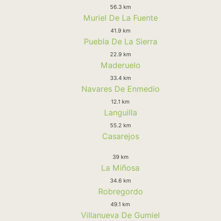
56.3 km
Muriel De La Fuente
41.9 km
Puebla De La Sierra
22.9 km
Maderuelo
33.4 km
Navares De Enmedio
12.1 km
Languilla
55.2 km
Casarejos
39 km
La Miñosa
34.6 km
Robregordo
49.1 km
Villanueva De Gumiel