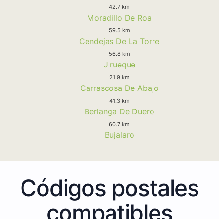
42.7 km
Moradillo De Roa
59.5 km
Cendejas De La Torre
56.8 km
Jirueque
21.9 km
Carrascosa De Abajo
41.3 km
Berlanga De Duero
60.7 km
Bujalaro
Códigos postales
compatibles