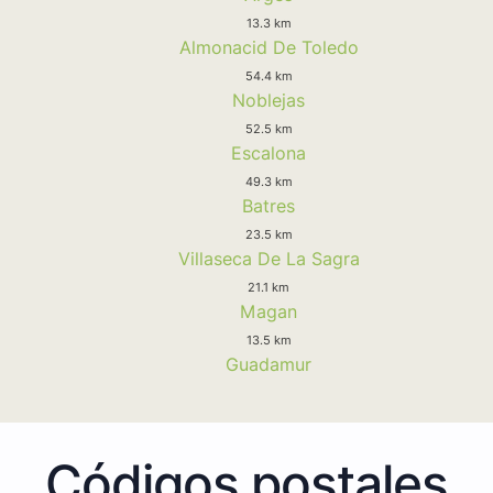
13.3 km
Almonacid De Toledo
54.4 km
Noblejas
52.5 km
Escalona
49.3 km
Batres
23.5 km
Villaseca De La Sagra
21.1 km
Magan
13.5 km
Guadamur
Códigos postales