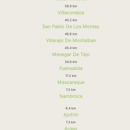
56.9 km
Villaconejos
40.2 km
San Pablo De Los Montes
46.6 km
Villarejo De Montalban
45.4 km
Mesegar De Tajo
34.6 km
Fuensalida
17.2 km
Mascaraque
7.2 km
Nambroca
6.4 km
Ajofrin
7.3 km
Arges