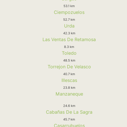
53.1 km
Ciempozuelos
52.7 km
Urda
42.3 km
Las Ventas De Retamosa
8.3 km
Toledo
48.5 km
Torrejon De Velasco
40.7 km
Illescas
23.8 km
Manzaneque
24.6 km
Cabañas De La Sagra
45.7 km
Casarrubuelos