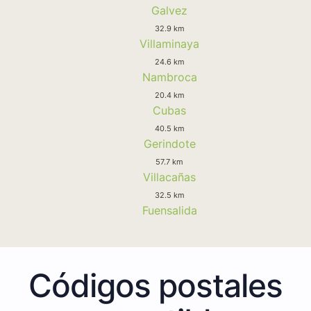
Galvez
32.9 km
Villaminaya
24.6 km
Nambroca
20.4 km
Cubas
40.5 km
Gerindote
57.7 km
Villacañas
32.5 km
Fuensalida
Códigos postales