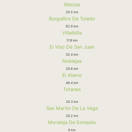
Illescas
29.5 km
Burguillos De Toledo
62.9 km
Villalbilla
17.8 km
El Viso De San Juan
32.4 km
Noblejas
29.6 km
El Alamo
48.4 km
Totanes
34.3 km
San Martin De La Vega
29.2 km
Moraleja De Enmedio
9 km