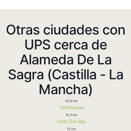
Otras ciudades con
UPS cerca de
Alameda De La
Sagra (Castilla - La
Mancha)
43.9 km
Tembleque
16.3 km
Olias Del Rey
15 km