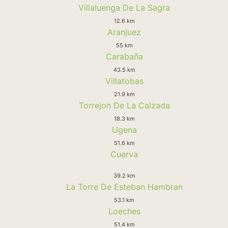
Villaluenga De La Sagra
12.6 km
Aranjuez
55 km
Carabaña
43.5 km
Villatobas
21.9 km
Torrejon De La Calzada
18.3 km
Ugena
51.6 km
Cuerva
39.2 km
La Torre De Esteban Hambran
53.1 km
Loeches
51.4 km