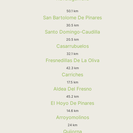
50.1 km
San Bartolome De Pinares
30.5 km
Santo Domingo-Caudilla
20.5 km
Casarrubuelos
32.1 km
Fresnedillas De La Oliva
42.3 km
Carriches
17.5 km
Aldea Del Fresno
45.2 km
El Hoyo De Pinares
14.6 km
Arroyomolinos
24 km
Quijorna