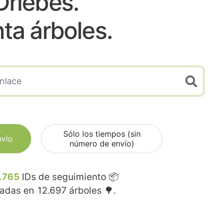
Driebes.
nta árboles.
Sólo los tiempos (sin
nvío
número de envío)
.765
IDs de seguimiento 📦
madas en
12.697
árboles 🌳.