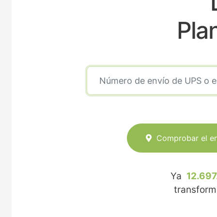
Pla
Comprobar el e
Ya
12.697
transfor