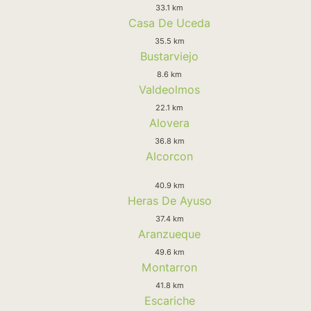
33.1 km
Casa De Uceda
35.5 km
Bustarviejo
8.6 km
Valdeolmos
22.1 km
Alovera
36.8 km
Alcorcon
40.9 km
Heras De Ayuso
37.4 km
Aranzueque
49.6 km
Montarron
41.8 km
Escariche