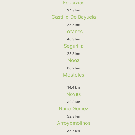
Esquivias
34.8 km
Castillo De Bayuela
25.5 km
Totanes
46.9 km
Segurilla
25.8 km
Noez
60.2 km
Mostoles
14.4 km
Noves
32.3 km
Nuño Gomez
52.8 km
Arroyomolinos
35.7 km