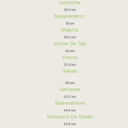
Lominchar
39.2 km
Mazarambroz
18 km
Malpica
49.5 km
Añover De Tajo
43 km
Yuncos
22.4 km
Galvez
58 km
Gavilanes
53.2 km
Buenaventura
44.8 km
Almonacid De Toledo
52.6 km