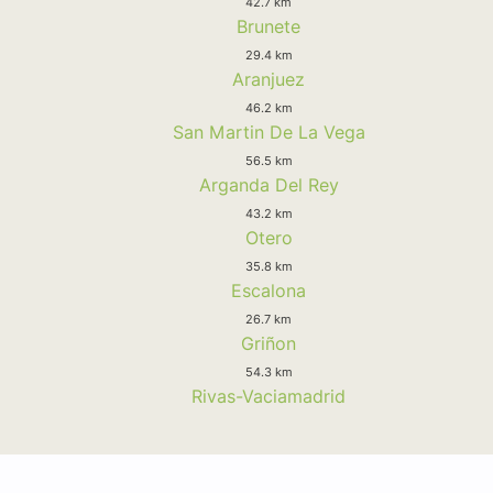
42.7 km
Brunete
29.4 km
Aranjuez
46.2 km
San Martin De La Vega
56.5 km
Arganda Del Rey
43.2 km
Otero
35.8 km
Escalona
26.7 km
Griñon
54.3 km
Rivas-Vaciamadrid