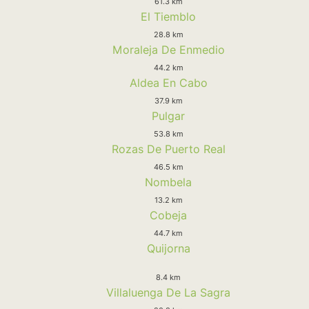
61.3 km
El Tiemblo
28.8 km
Moraleja De Enmedio
44.2 km
Aldea En Cabo
37.9 km
Pulgar
53.8 km
Rozas De Puerto Real
46.5 km
Nombela
13.2 km
Cobeja
44.7 km
Quijorna
8.4 km
Villaluenga De La Sagra