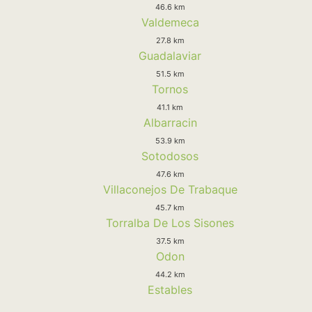
46.6 km
Valdemeca
27.8 km
Guadalaviar
51.5 km
Tornos
41.1 km
Albarracin
53.9 km
Sotodosos
47.6 km
Villaconejos De Trabaque
45.7 km
Torralba De Los Sisones
37.5 km
Odon
44.2 km
Estables