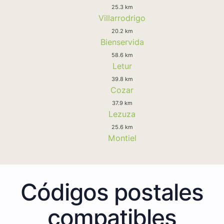
25.3 km
Villarrodrigo
20.2 km
Bienservida
58.6 km
Letur
39.8 km
Cozar
37.9 km
Lezuza
25.6 km
Montiel
Códigos postales
compatibles