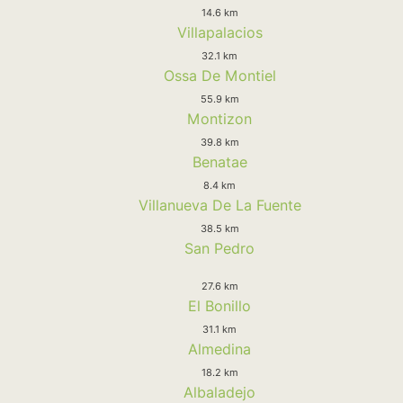
14.6 km
Villapalacios
32.1 km
Ossa De Montiel
55.9 km
Montizon
39.8 km
Benatae
8.4 km
Villanueva De La Fuente
38.5 km
San Pedro
27.6 km
El Bonillo
31.1 km
Almedina
18.2 km
Albaladejo