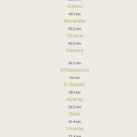
Vianos
45.1 km
Moratalla
50.3 km
Orcera
40.3 km
Genave
30.2 km
Villapalacios
54 km
El Bonillo
28.1 km
Alcaraz
29.3 km
Siles
41.4 km
Viveros
22.4 km