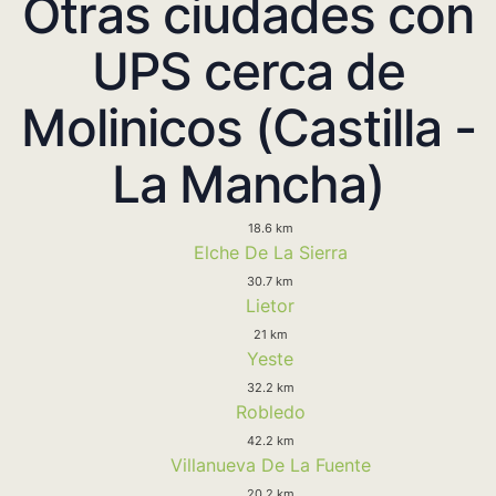
Otras ciudades con
UPS cerca de
Molinicos (Castilla -
La Mancha)
18.6 km
Elche De La Sierra
30.7 km
Lietor
21 km
Yeste
32.2 km
Robledo
42.2 km
Villanueva De La Fuente
20.2 km