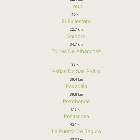
Letur
40 km
El Ballestero
22.7 km
Salobre
34.7 km
Torres De Albanchez
33 km
Peñas De San Pedro
36.4 km
Povedilla
39.8 km
Pozohondo
17.8 km
Peñascosa
42.1 km
La Puerta De Segura
33.2 km