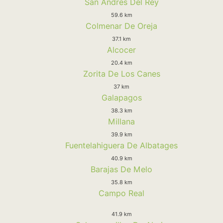
San Andres Del Rey
59.6 km
Colmenar De Oreja
37.1 km
Alcocer
20.4 km
Zorita De Los Canes
37 km
Galapagos
38.3 km
Millana
39.9 km
Fuentelahiguera De Albatages
40.9 km
Barajas De Melo
35.8 km
Campo Real
41.9 km