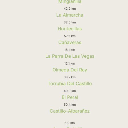
Minglanilla
42.2 km
La Almarcha
32.5 km
Hontecillas
57.2 km
Cañaveras
18.1 km
La Parra De Las Vegas
12.1 km
Olmeda Del Rey
38.7 km
Torrubia Del Castillo
49.9 km
El Peral
50.4 km
Castillo-Albarañez
6.9 km