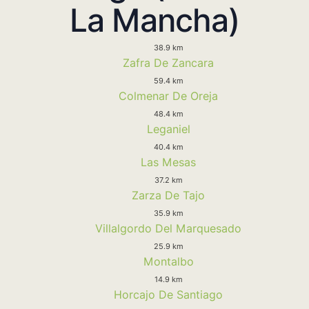
La Mancha)
38.9 km
Zafra De Zancara
59.4 km
Colmenar De Oreja
48.4 km
Leganiel
40.4 km
Las Mesas
37.2 km
Zarza De Tajo
35.9 km
Villalgordo Del Marquesado
25.9 km
Montalbo
14.9 km
Horcajo De Santiago