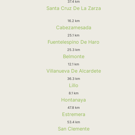
37.4 km
Santa Cruz De La Zarza
16.2 km
Cabezamesada
25.1 km
Fuentelespino De Haro
25.3 km
Belmonte
12.1 km
Villanueva De Alcardete
36.3 km
Lillo
8.1 km
Hontanaya
47.8 km
Estremera
53.4 km
San Clemente