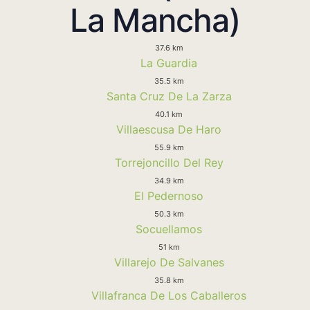
La Mancha)
37.6 km
La Guardia
35.5 km
Santa Cruz De La Zarza
40.1 km
Villaescusa De Haro
55.9 km
Torrejoncillo Del Rey
34.9 km
El Pedernoso
50.3 km
Socuellamos
51 km
Villarejo De Salvanes
35.8 km
Villafranca De Los Caballeros