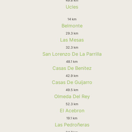
49.8 km
Ucles
14 km
Belmonte
29.3 km
Las Mesas
32.3 km
San Lorenzo De La Parrilla
48.1 km
Casas De Benitez
42.9 km
Casas De Guijarro
49.5 km
Olmeda Del Rey
52.3 km
El Acebron
19.1 km
Las Pedroñeras