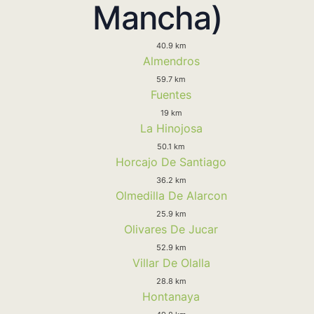
Mancha)
40.9 km
Almendros
59.7 km
Fuentes
19 km
La Hinojosa
50.1 km
Horcajo De Santiago
36.2 km
Olmedilla De Alarcon
25.9 km
Olivares De Jucar
52.9 km
Villar De Olalla
28.8 km
Hontanaya