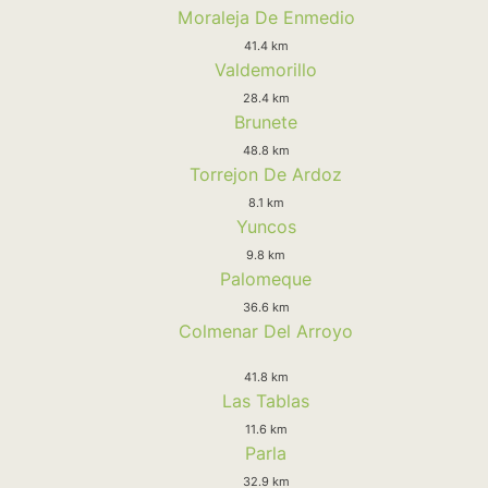
Moraleja De Enmedio
41.4 km
Valdemorillo
28.4 km
Brunete
48.8 km
Torrejon De Ardoz
8.1 km
Yuncos
9.8 km
Palomeque
36.6 km
Colmenar Del Arroyo
41.8 km
Las Tablas
11.6 km
Parla
32.9 km