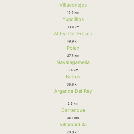
Villaconejos
19.9 km
Yunclillos
33.4 km
Aldea Del Fresno
49.9 km
Polan
37.8 km
Navalagamella
8.4 km
Batres
38.8 km
Arganda Del Rey
2.5 km
Carranque
30.1 km
Villamantilla
20.6 km