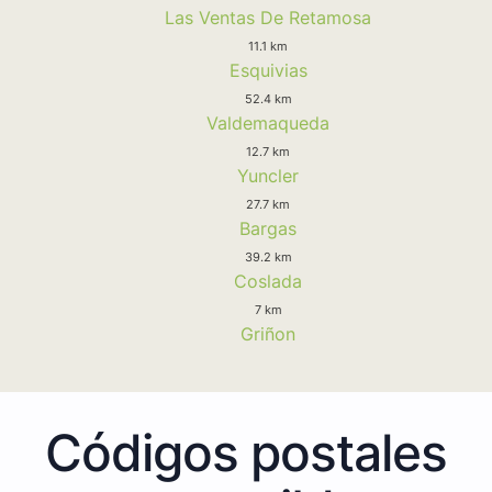
Las Ventas De Retamosa
11.1 km
Esquivias
52.4 km
Valdemaqueda
12.7 km
Yuncler
27.7 km
Bargas
39.2 km
Coslada
7 km
Griñon
Códigos postales