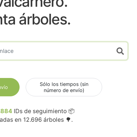
alcarnero.
nta árboles.
Sólo los tiempos (sin
nvío
número de envío)
.884
IDs de seguimiento 📦
madas en
12.696
árboles 🌳.