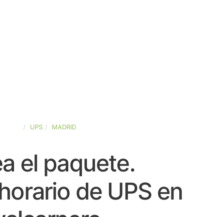
SPAÑA
UPS
MADRID
a el paquete.
horario de UPS en