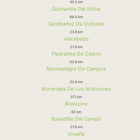
40.2 km
Quintanilla Del Molar
66.5 km
Santibañez De Vidriales
23.9 km
Valcabado
21.9 km
Piedrahita De Castro
55.9 km
Montealegre De Campos
20.9 km
Moreruela De Los Infanzones
37.1 km
Bretocino
62 km
Bobadilla Del Campo
27.6 km
Urueña