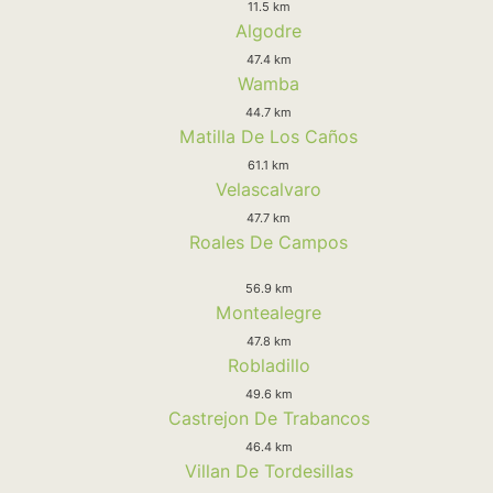
11.5 km
Algodre
47.4 km
Wamba
44.7 km
Matilla De Los Caños
61.1 km
Velascalvaro
47.7 km
Roales De Campos
56.9 km
Montealegre
47.8 km
Robladillo
49.6 km
Castrejon De Trabancos
46.4 km
Villan De Tordesillas