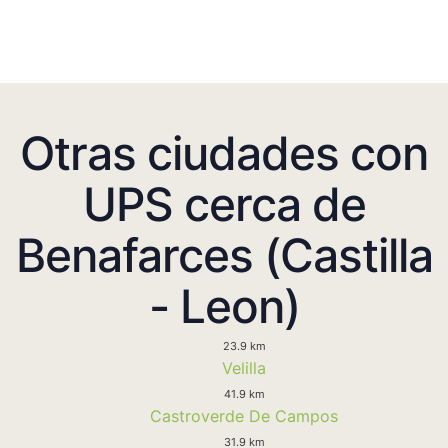
Otras ciudades con
UPS cerca de
Benafarces (Castilla
- Leon)
23.9 km
Velilla
41.9 km
Castroverde De Campos
31.9 km