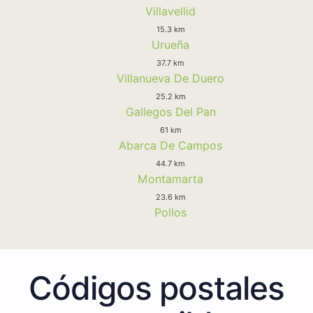
Villavellid
15.3 km
Urueña
37.7 km
Villanueva De Duero
25.2 km
Gallegos Del Pan
61 km
Abarca De Campos
44.7 km
Montamarta
23.6 km
Pollos
Códigos postales