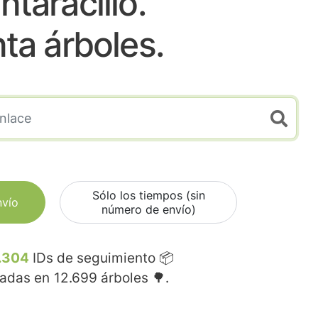
ntaracillo.
nta árboles.
Sólo los tiempos (sin
nvío
número de envío)
.304
IDs de seguimiento 📦
madas en
12.699
árboles 🌳.