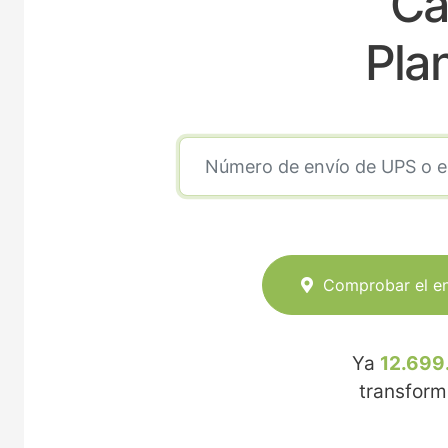
Ca
Pla
Comprobar el e
Ya
12.699
transfor