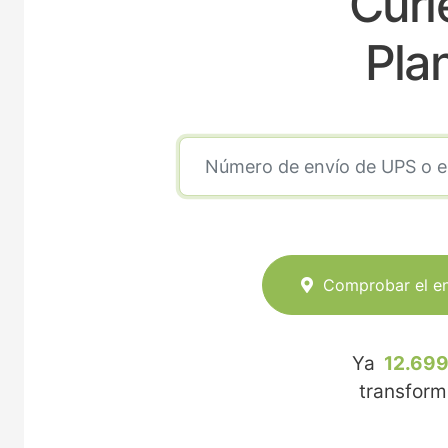
Curi
Pla
Comprobar el e
Ya
12.699
transfor