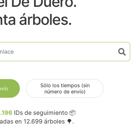
el De Duero.
nta árboles.
Sólo los tiempos (sin
nvío
número de envío)
.196
IDs de seguimiento 📦
madas en
12.699
árboles 🌳.