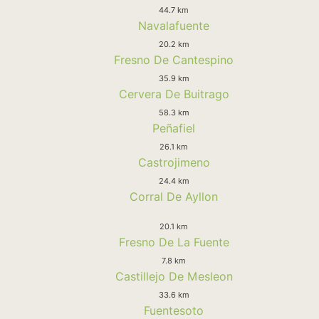
44.7 km
Navalafuente
20.2 km
Fresno De Cantespino
35.9 km
Cervera De Buitrago
58.3 km
Peñafiel
26.1 km
Castrojimeno
24.4 km
Corral De Ayllon
20.1 km
Fresno De La Fuente
7.8 km
Castillejo De Mesleon
33.6 km
Fuentesoto