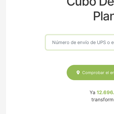
Cubo De 
Pla
Comprobar el e
Ya
12.696
transfor