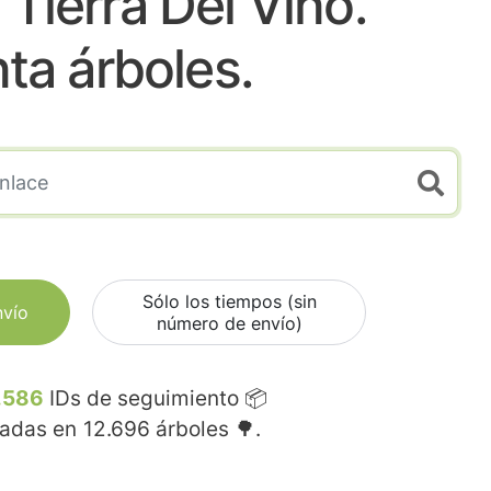
Tierra Del Vino.
nta árboles.
Sólo los tiempos (sin
nvío
número de envío)
.586
IDs de seguimiento 📦
madas en
12.696
árboles 🌳.