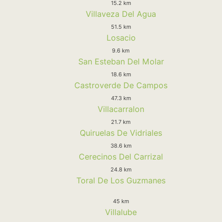
15.2 km
Villaveza Del Agua
51.5 km
Losacio
9.6 km
San Esteban Del Molar
18.6 km
Castroverde De Campos
47.3 km
Villacarralon
21.7 km
Quiruelas De Vidriales
38.6 km
Cerecinos Del Carrizal
24.8 km
Toral De Los Guzmanes
45 km
Villalube