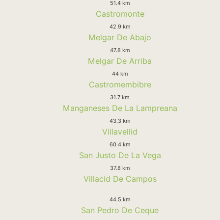
51.4 km
Castromonte
42.9 km
Melgar De Abajo
47.8 km
Melgar De Arriba
44 km
Castromembibre
31.7 km
Manganeses De La Lampreana
43.3 km
Villavellid
60.4 km
San Justo De La Vega
37.8 km
Villacid De Campos
44.5 km
San Pedro De Ceque