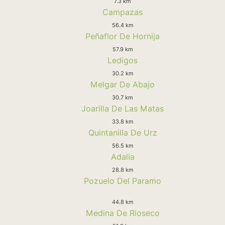
7.3 km
Campazas
56.4 km
Peñaflor De Hornija
57.9 km
Ledigos
30.2 km
Melgar De Abajo
30.7 km
Joarilla De Las Matas
33.8 km
Quintanilla De Urz
56.5 km
Adalia
28.8 km
Pozuelo Del Paramo
44.8 km
Medina De Rioseco