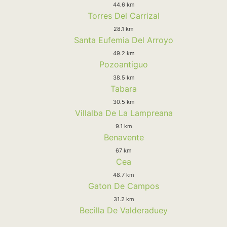
44.6 km
Torres Del Carrizal
28.1 km
Santa Eufemia Del Arroyo
49.2 km
Pozoantiguo
38.5 km
Tabara
30.5 km
Villalba De La Lampreana
9.1 km
Benavente
67 km
Cea
48.7 km
Gaton De Campos
31.2 km
Becilla De Valderaduey