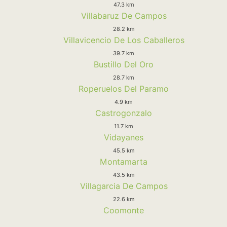
47.3 km
Villabaruz De Campos
28.2 km
Villavicencio De Los Caballeros
39.7 km
Bustillo Del Oro
28.7 km
Roperuelos Del Paramo
4.9 km
Castrogonzalo
11.7 km
Vidayanes
45.5 km
Montamarta
43.5 km
Villagarcia De Campos
22.6 km
Coomonte