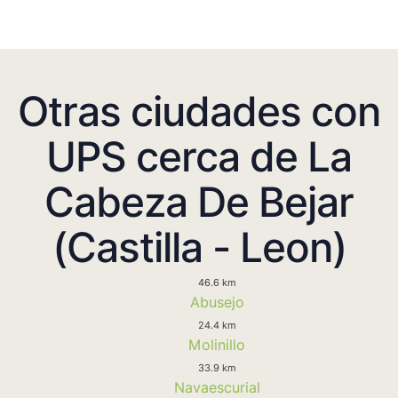
Otras ciudades con
UPS cerca de La
Cabeza De Bejar
(Castilla - Leon)
46.6 km
Abusejo
24.4 km
Molinillo
33.9 km
Navaescurial