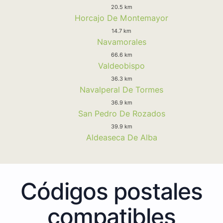
20.5 km
Horcajo De Montemayor
14.7 km
Navamorales
66.6 km
Valdeobispo
36.3 km
Navalperal De Tormes
36.9 km
San Pedro De Rozados
39.9 km
Aldeaseca De Alba
Códigos postales
compatibles