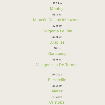
17.3 km
Montejo
56.3 km
Mirueña De Los Infanzones
42.9 km
Garganta La Olla
44.3 km
Arapiles
26 km
Garcibuey
46.9 km
Villagonzalo De Tormes
54.7 km
El Hornillo
38.2 km
Alaraz
19.4 km
Cristobal