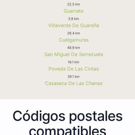
22.5 km
Guarrate
3.9 km
Villaverde De Guareña
26.4 km
Cuelgamures
48.9 km
San Miguel De Serrezuela
19.1 km
Poveda De Las Cintas
39.1 km
Casaseca De Las Chanas
Códigos postales
compatibles