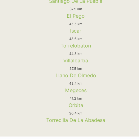
Santiago De La Puebla
37.5 km
El Pego
45.5 km
Iscar
48.6 km
Torrelobaton
44.8 km
Villalbarba
37.5 km
Llano De Olmedo
43.4 km
Megeces
41.2 km
Orbita
30.4 km
Torrecilla De La Abadesa