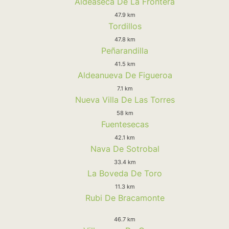
Aldeaseca De La Frontera
47.9 km
Tordillos
47.8 km
Peñarandilla
41.5 km
Aldeanueva De Figueroa
7.1 km
Nueva Villa De Las Torres
58 km
Fuentesecas
42.1 km
Nava De Sotrobal
33.4 km
La Boveda De Toro
11.3 km
Rubi De Bracamonte
46.7 km