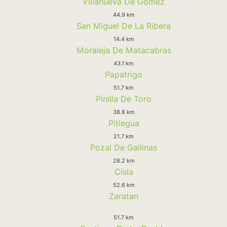
Villanueva De Gomez
44.9 km
San Miguel De La Ribera
14.4 km
Moraleja De Matacabras
43.1 km
Papatrigo
51.7 km
Pinilla De Toro
38.8 km
Pitiegua
21.7 km
Pozal De Gallinas
28.2 km
Cisla
52.6 km
Zaratan
51.7 km