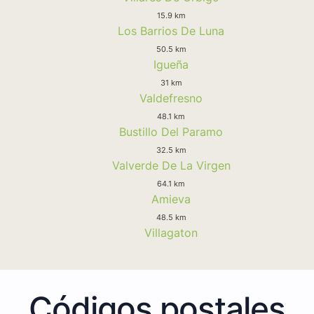
15.9 km
Los Barrios De Luna
50.5 km
Igueña
31 km
Valdefresno
48.1 km
Bustillo Del Paramo
32.5 km
Valverde De La Virgen
64.1 km
Amieva
48.5 km
Villagaton
Códigos postales