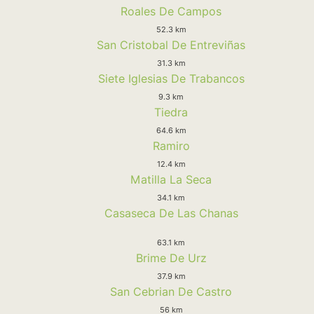
Roales De Campos
52.3 km
San Cristobal De Entreviñas
31.3 km
Siete Iglesias De Trabancos
9.3 km
Tiedra
64.6 km
Ramiro
12.4 km
Matilla La Seca
34.1 km
Casaseca De Las Chanas
63.1 km
Brime De Urz
37.9 km
San Cebrian De Castro
56 km