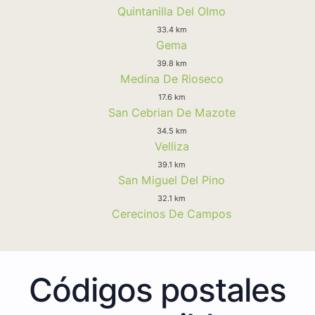
Quintanilla Del Olmo
33.4 km
Gema
39.8 km
Medina De Rioseco
17.6 km
San Cebrian De Mazote
34.5 km
Velliza
39.1 km
San Miguel Del Pino
32.1 km
Cerecinos De Campos
Códigos postales