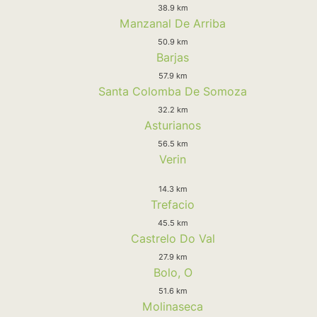
38.9 km
Manzanal De Arriba
50.9 km
Barjas
57.9 km
Santa Colomba De Somoza
32.2 km
Asturianos
56.5 km
Verin
14.3 km
Trefacio
45.5 km
Castrelo Do Val
27.9 km
Bolo, O
51.6 km
Molinaseca