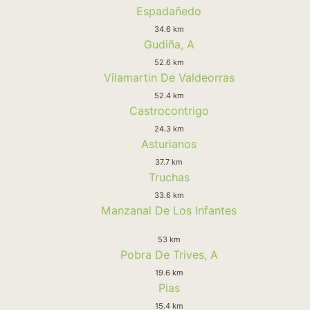
Espadañedo
34.6 km
Gudiña, A
52.6 km
Vilamartin De Valdeorras
52.4 km
Castrocontrigo
24.3 km
Asturianos
37.7 km
Truchas
33.6 km
Manzanal De Los Infantes
53 km
Pobra De Trives, A
19.6 km
Pias
15.4 km