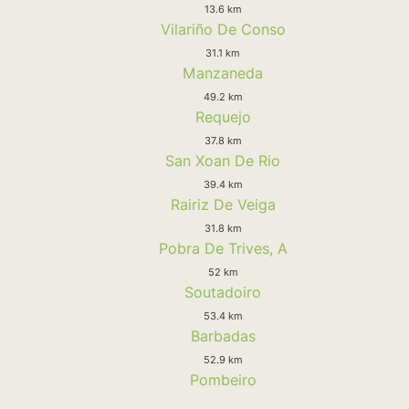
13.6 km
Vilariño De Conso
31.1 km
Manzaneda
49.2 km
Requejo
37.8 km
San Xoan De Rio
39.4 km
Rairiz De Veiga
31.8 km
Pobra De Trives, A
52 km
Soutadoiro
53.4 km
Barbadas
52.9 km
Pombeiro