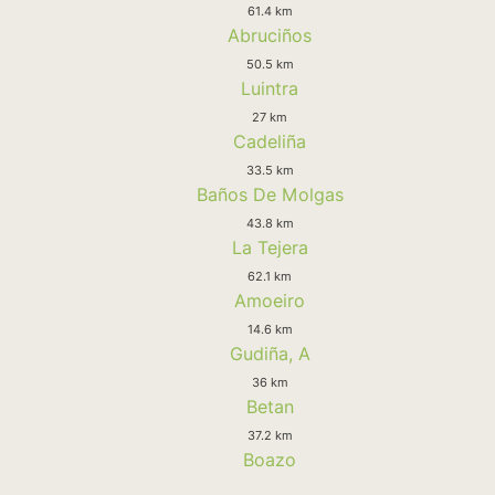
61.4 km
Abruciños
50.5 km
Luintra
27 km
Cadeliña
33.5 km
Baños De Molgas
43.8 km
La Tejera
62.1 km
Amoeiro
14.6 km
Gudiña, A
36 km
Betan
37.2 km
Boazo