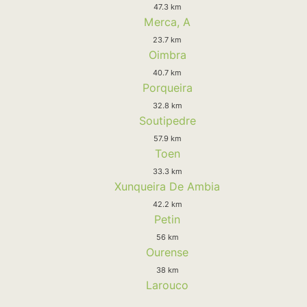
47.3 km
Merca, A
23.7 km
Oimbra
40.7 km
Porqueira
32.8 km
Soutipedre
57.9 km
Toen
33.3 km
Xunqueira De Ambia
42.2 km
Petin
56 km
Ourense
38 km
Larouco