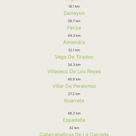
18.1 km
Zamayon
38.7 km
Fariza
44.3 km
Almendra
32.1 km
Vega De Tirados
34.3 km
Villaseco De Los Reyes
45.6 km
Villar De Peralonso
27.2 km
Guarrate
48.2 km
Espadaña
42 km
Cabezabellosa De La Calzada