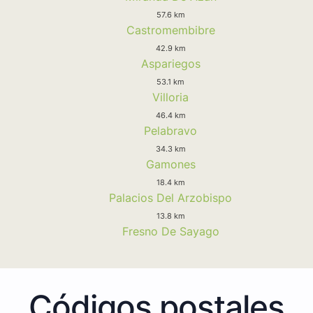
57.6 km
Castromembibre
42.9 km
Aspariegos
53.1 km
Villoria
46.4 km
Pelabravo
34.3 km
Gamones
18.4 km
Palacios Del Arzobispo
13.8 km
Fresno De Sayago
Códigos postales