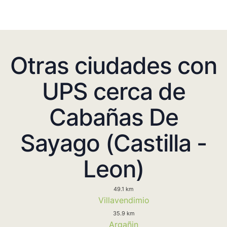
Otras ciudades con
UPS cerca de
Cabañas De
Sayago (Castilla -
Leon)
49.1 km
Villavendimio
35.9 km
Argañin