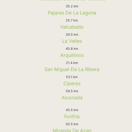
35.2 km
Pajares De La Laguna
25.7 km
Valcabado
34.5 km
La Velles
45.8 km
Arquillinos
21.4 km
San Miguel De La Ribera
53.1 km
Ciperez
59.5 km
Alconada
45.5 km
Fonfria
50.5 km
Miranda De Azan