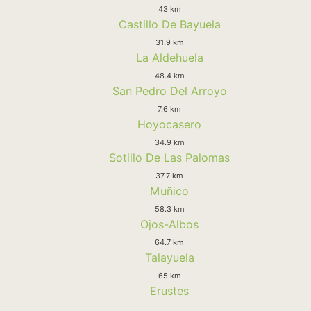
43 km
Castillo De Bayuela
31.9 km
La Aldehuela
48.4 km
San Pedro Del Arroyo
7.6 km
Hoyocasero
34.9 km
Sotillo De Las Palomas
37.7 km
Muñico
58.3 km
Ojos-Albos
64.7 km
Talayuela
65 km
Erustes