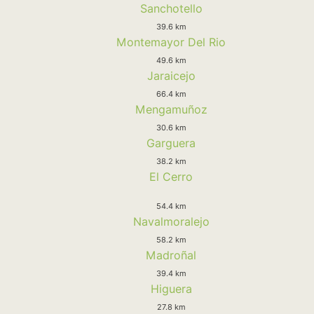
Sanchotello
39.6 km
Montemayor Del Rio
49.6 km
Jaraicejo
66.4 km
Mengamuñoz
30.6 km
Garguera
38.2 km
El Cerro
54.4 km
Navalmoralejo
58.2 km
Madroñal
39.4 km
Higuera
27.8 km