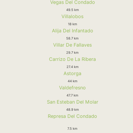
Vegas Del Condado
49.5 km
Villalobos
18 km
Alija Del Infantado
58.7 km
Villar De Fallaves
29.7 km
Carrizo De La Ribera
27.4 km
Astorga
44 km
Valdefresno
47.7 km
San Esteban Del Molar
48.9 km
Represa Del Condado
7.5 km