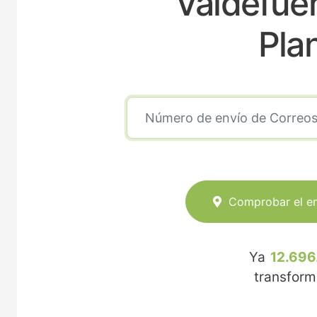
Valdefue
Pla
Comprobar el e
Ya
12.696
transfor