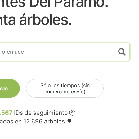
ntes Del Paramo.
nta árboles.
Sólo los tiempos (sin
nvío
número de envío)
.567
IDs de seguimiento 📦
madas en
12.696
árboles 🌳.