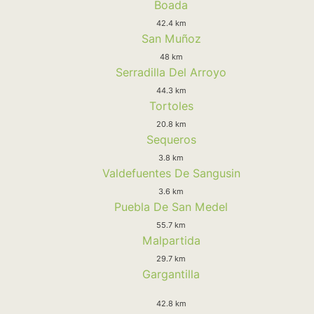
Boada
42.4 km
San Muñoz
48 km
Serradilla Del Arroyo
44.3 km
Tortoles
20.8 km
Sequeros
3.8 km
Valdefuentes De Sangusin
3.6 km
Puebla De San Medel
55.7 km
Malpartida
29.7 km
Gargantilla
42.8 km