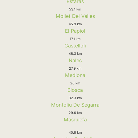
Estaras
53.1 km
Mollet Del Valles
45.9 km
El Papiol
17.1 km
Castelloli
46.3 km
Nalec
27.9 km
Mediona
26 km
Biosca
32.3 km
Montoliu De Segarra
29.6 km
Masquefa
40.8 km