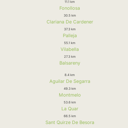
11.1 km
Fonollosa
30.5 km
Clariana De Cardener
37.3 km
Palleja
55.1 km
Vilabella
27.3 km
Balsareny
8.4 km
Aguilar De Segarra
49.3 km
Montmelo
53.6 km
La Quar
66.5 km
Sant Quirze De Besora