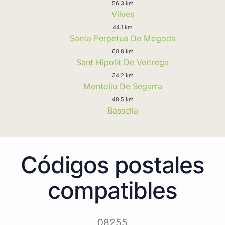
56.3 km
Vilves
44.1 km
Santa Perpetua De Mogoda
60.8 km
Sant Hipolit De Voltrega
34.2 km
Montoliu De Segarra
48.5 km
Bassella
Códigos postales
compatibles
08255