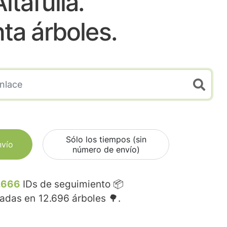
ltafulla.
nta árboles.
Sólo los tiempos (sin
nvío
número de envío)
.666
IDs de seguimiento 📦
madas en
12.696
árboles 🌳.