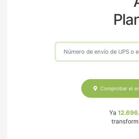
A
Pla
Comprobar el e
Ya
12.696
transfor