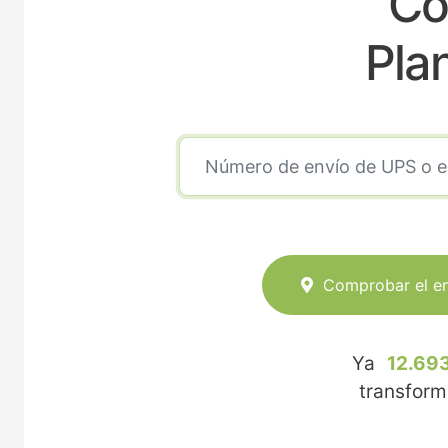
Co
Pla
Comprobar el e
Ya
12.693
transfor