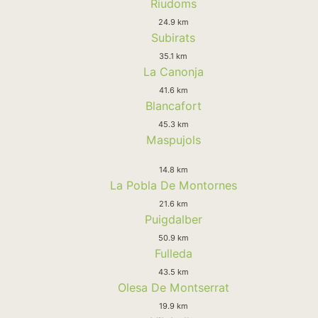
Riudoms
24.9 km
Subirats
35.1 km
La Canonja
41.6 km
Blancafort
45.3 km
Maspujols
14.8 km
La Pobla De Montornes
21.6 km
Puigdalber
50.9 km
Fulleda
43.5 km
Olesa De Montserrat
19.9 km