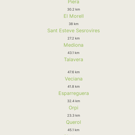
Piera
30.2 km
El Morell
38 km
Sant Esteve Sesrovires
27.2 km
Mediona
43.1 km
Talavera
47.6 km
Veciana
41.8 km
Esparreguera
32.4 km
Orpi
23.3 km
Querol
45.1 km