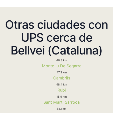
Otras ciudades con
UPS cerca de
Bellvei (Cataluna)
46.3 km
Montoliu De Segarra
47.3 km
Cambrils
48.4 km
Rubi
16.9 km
Sant Marti Sarroca
34.1 km