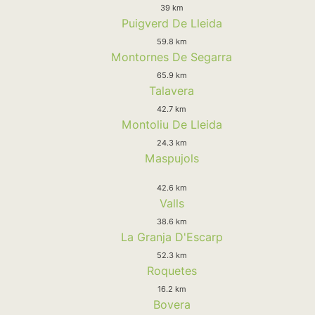
39 km
Puigverd De Lleida
59.8 km
Montornes De Segarra
65.9 km
Talavera
42.7 km
Montoliu De Lleida
24.3 km
Maspujols
42.6 km
Valls
38.6 km
La Granja D'Escarp
52.3 km
Roquetes
16.2 km
Bovera