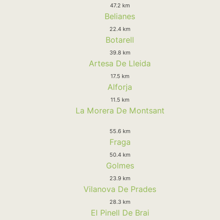
47.2 km
Belianes
22.4 km
Botarell
39.8 km
Artesa De Lleida
17.5 km
Alforja
11.5 km
La Morera De Montsant
55.6 km
Fraga
50.4 km
Golmes
23.9 km
Vilanova De Prades
28.3 km
El Pinell De Brai