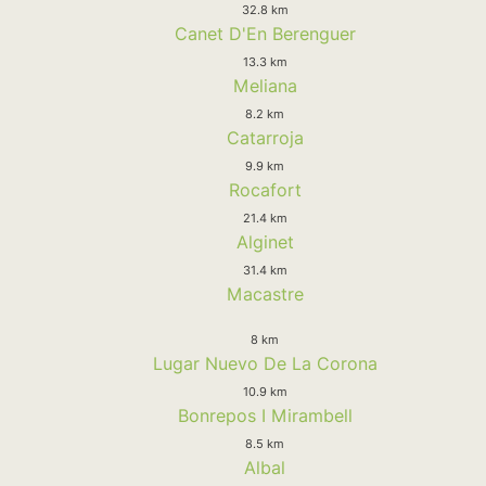
32.8 km
Canet D'En Berenguer
13.3 km
Meliana
8.2 km
Catarroja
9.9 km
Rocafort
21.4 km
Alginet
31.4 km
Macastre
8 km
Lugar Nuevo De La Corona
10.9 km
Bonrepos I Mirambell
8.5 km
Albal